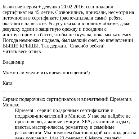
Были вчетвером + девушка 20.02.2016, сын подарил
сертификат на 45-летие. Созвонились, приехали, несмотря на
неточности в сертификате (распечатывали сами), ребята
оказались на высоте. Услугу оказали в полном объеме, даже
девушку одели в защитную одежду и посадили с
инструктором на багги, чтобы не скучала, пока мы катаемся.
Погода немножко подвела, был мелкий снег, но впечатлений
ВЫШЕ КРЫШИ. Так держать. Спасибо ребята!
Читать весь отзыв
Владимир
Можно ли увеличить время посещения?)
Катя
Сервис подарочных сертификатов и впечатлений Elpresent в
Минске
Elpresent - сервис подарочных сертификатов и
подарков‑впечатлений в Минске. У нас вы найдёте не
просто вещи, а живые эмоции: SPA, активный отдых,
квесты, мастер‑классы, романтику и семейные
развлечения. Мы поможем быстро подобрать подарок на
день рождения, 14 и 23 февраля, 8 Марта, свадьбу,