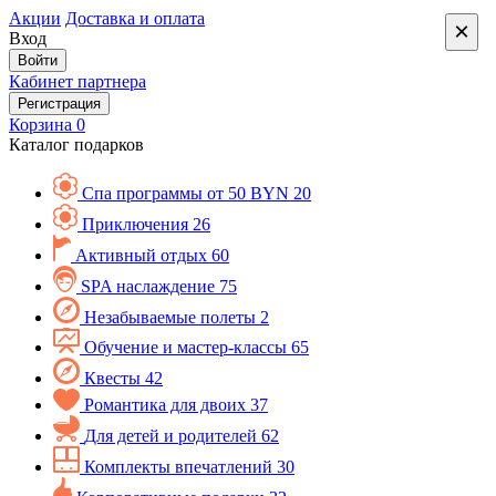
Акции
Доставка и оплата
×
Вход
Войти
Кабинет партнера
Регистрация
Корзина
0
Каталог подарков
Спа программы от 50 BYN
20
Приключения
26
Активный отдых
60
SPA наслаждение
75
Незабываемые полеты
2
Обучение и мастер-классы
65
Квесты
42
Романтика для двоих
37
Для детей и родителей
62
Комплекты впечатлений
30