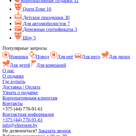
Корпоративные подарки
32
Quest Zone
16
Детские праздники
30
Для автомобилистов
7
Денежные сертификаты
3
Шоу
5
Популярные запросы
Новинки
Повод
Для неё
Для него
Для двоих
Для детей
Для компаний
О нас
О подарке
Где купить
Доставка / Оплата
Узнать о подарке
Корпоративным клиентам
Контакты
+375 (44) 770-91-61
Контактная информация
+375 (44) 770-91-61
info@elpresent.by
Не дозвониться?
Заказать звонок