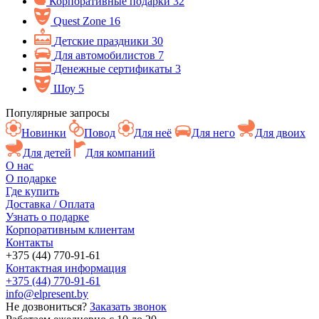
Корпоративные подарки
32
Quest Zone
16
Детские праздники
30
Для автомобилистов
7
Денежные сертификаты
3
Шоу
5
Популярные запросы
Новинки
Повод
Для неё
Для него
Для двоих
Для детей
Для компаний
О нас
О подарке
Где купить
Доставка / Оплата
Узнать о подарке
Корпоративным клиентам
Контакты
+375 (44) 770-91-61
Контактная информация
+375 (44) 770-91-61
info@elpresent.by
Не дозвониться?
Заказать звонок