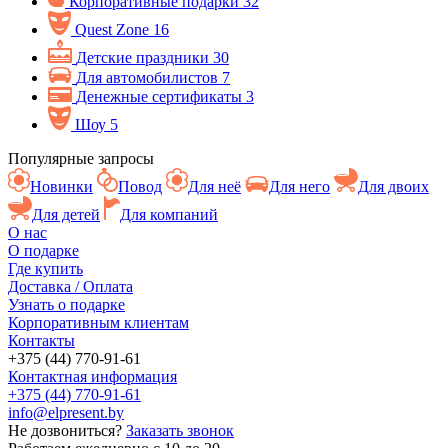
Корпоративные подарки
32
Quest Zone
16
Детские праздники
30
Для автомобилистов
7
Денежные сертификаты
3
Шоу
5
Популярные запросы
Новинки
Повод
Для неё
Для него
Для двоих
Для детей
Для компаний
О нас
О подарке
Где купить
Доставка / Оплата
Узнать о подарке
Корпоративным клиентам
Контакты
+375 (44) 770-91-61
Контактная информация
+375 (44) 770-91-61
info@elpresent.by
Не дозвониться?
Заказать звонок