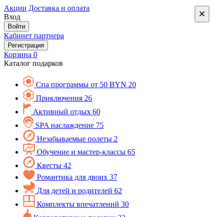
Акции
Доставка и оплата
×
Вход
Войти
Кабинет партнера
Регистрация
Корзина
0
Каталог подарков
Спа программы от 50 BYN
20
Приключения
26
Активный отдых
60
SPA наслаждение
75
Незабываемые полеты
2
Обучение и мастер-классы
65
Квесты
42
Романтика для двоих
37
Для детей и родителей
62
Комплекты впечатлений
30