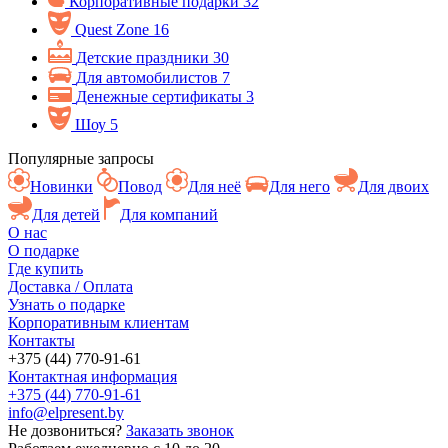
Корпоративные подарки
32
Quest Zone
16
Детские праздники
30
Для автомобилистов
7
Денежные сертификаты
3
Шоу
5
Популярные запросы
Новинки
Повод
Для неё
Для него
Для двоих
Для детей
Для компаний
О нас
О подарке
Где купить
Доставка / Оплата
Узнать о подарке
Корпоративным клиентам
Контакты
+375 (44) 770-91-61
Контактная информация
+375 (44) 770-91-61
info@elpresent.by
Не дозвониться?
Заказать звонок