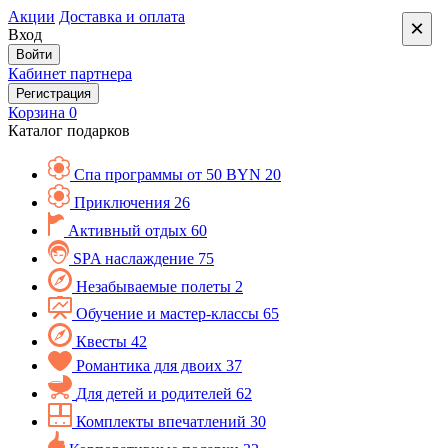
Акции
Доставка и оплата
×
Вход
Войти
Кабинет партнера
Регистрация
Корзина
0
Каталог подарков
Спа программы от 50 BYN
20
Приключения
26
Активный отдых
60
SPA наслаждение
75
Незабываемые полеты
2
Обучение и мастер-классы
65
Квесты
42
Романтика для двоих
37
Для детей и родителей
62
Комплекты впечатлений
30