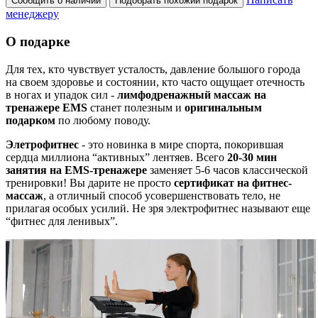
Сообщить о наличии
Подобрать похожий подарок
менеджеру
О подарке
Для тех, кто чувствует усталость, давление большого города
на своем здоровье и состоянии, кто часто ощущает отечность
в ногах и упадок сил -
лимфодренажный массаж на
тренажере EMS
станет полезным и
оригинальным
подарком
по любому поводу.
Элетрофитнес
- это новинка в мире спорта, покорившая
сердца миллиона “активных” лентяев. Всего
20-30 мин
занятия на EMS-тренажере
заменяет 5-6 часов классической
тренировки! Вы дарите не просто
сертификат на фитнес-
массаж
, а отличный способ усовершенствовать тело, не
прилагая особых усилий. Не зря электрофитнес называют еще
“фитнес для ленивых”.