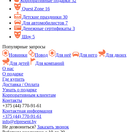
Корпоративные подарки
32
Quest Zone
16
Детские праздники
30
Для автомобилистов
7
Денежные сертификаты
3
Шоу
5
Популярные запросы
Новинки
Повод
Для неё
Для него
Для двоих
Для детей
Для компаний
О нас
О подарке
Где купить
Доставка / Оплата
Узнать о подарке
Корпоративным клиентам
Контакты
+375 (44) 770-91-61
Контактная информация
+375 (44) 770-91-61
info@elpresent.by
Не дозвониться?
Заказать звонок