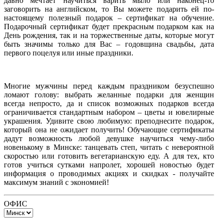
давно мечтает научиться варить мыло или наконец-то
заговорить на английском, то Вы можете подарить ей по-
настоящему полезный подарок – сертификат на обучение.
Подарочный сертификат будет прекрасным подарком как на
День рождения, так и на торжественные даты, которые могут
быть значимы только для Вас – годовщина свадьбы, дата
первого поцелуя или иные праздники.
Многие мужчины перед каждым праздником безуспешно
ломают голову: выбрать желанные подарки для женщин
всегда непросто, да и список возможных подарков всегда
ограничивается стандартным набором – цветы и ювелирные
украшения. Удивите свою любимую: преподнесите подарок,
который она не ожидает получить! Обучающие сертификаты
дадут возможность любой девушке научиться чему-либо
новенькому в Минске: танцевать степ, читать с невероятной
скоростью или готовить вегетарианскую еду. А для тех, кто
готов учиться сутками напролет, хорошей новостью будет
информация о проводимых акциях и скидках - получайте
максимум знаний с экономией!
ОФИС