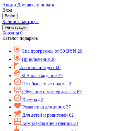
Акции
Доставка и оплата
Вход
Войти
Кабинет партнера
Регистрация
Корзина
0
Каталог подарков
Спа программы от 50 BYN
20
Приключения
26
Активный отдых
60
SPA наслаждение
75
Незабываемые полеты
2
Обучение и мастер-классы
65
Квесты
42
Романтика для двоих
37
Для детей и родителей
62
Комплекты впечатлений
30