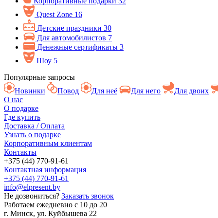
Корпоративные подарки
32
Quest Zone
16
Детские праздники
30
Для автомобилистов
7
Денежные сертификаты
3
Шоу
5
Популярные запросы
Новинки
Повод
Для неё
Для него
Для двоих
О нас
О подарке
Где купить
Доставка / Оплата
Узнать о подарке
Корпоративным клиентам
Контакты
+375 (44) 770-91-61
Контактная информация
+375 (44) 770-91-61
info@elpresent.by
Не дозвониться?
Заказать звонок
Работаем ежедневно c 10 до 20
г. Минск, ул. Куйбышева 22