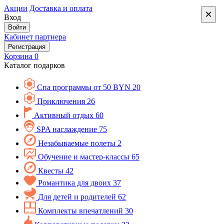
Акции
Доставка и оплата
×
Вход
Войти
Кабинет партнера
Регистрация
Корзина
0
Каталог подарков
Спа программы от 50 BYN
20
Приключения
26
Активный отдых
60
SPA наслаждение
75
Незабываемые полеты
2
Обучение и мастер-классы
65
Квесты
42
Романтика для двоих
37
Для детей и родителей
62
Комплекты впечатлений
30