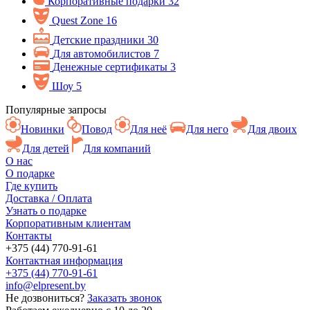
Корпоративные подарки
32
Quest Zone
16
Детские праздники
30
Для автомобилистов
7
Денежные сертификаты
3
Шоу
5
Популярные запросы
Новинки
Повод
Для неё
Для него
Для двоих
Для детей
Для компаний
О нас
О подарке
Где купить
Доставка / Оплата
Узнать о подарке
Корпоративным клиентам
Контакты
+375 (44) 770-91-61
Контактная информация
+375 (44) 770-91-61
info@elpresent.by
Не дозвониться?
Заказать звонок