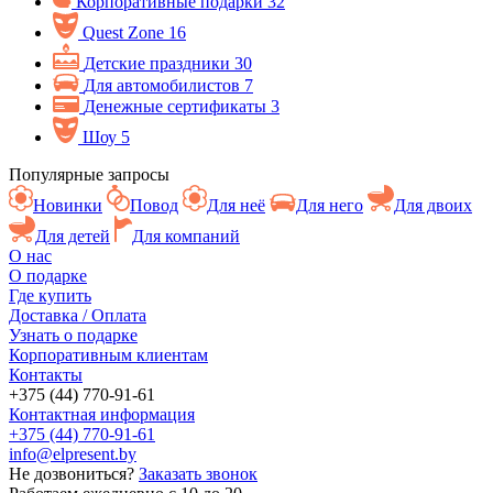
Корпоративные подарки
32
Quest Zone
16
Детские праздники
30
Для автомобилистов
7
Денежные сертификаты
3
Шоу
5
Популярные запросы
Новинки
Повод
Для неё
Для него
Для двоих
Для детей
Для компаний
О нас
О подарке
Где купить
Доставка / Оплата
Узнать о подарке
Корпоративным клиентам
Контакты
+375 (44) 770-91-61
Контактная информация
+375 (44) 770-91-61
info@elpresent.by
Не дозвониться?
Заказать звонок