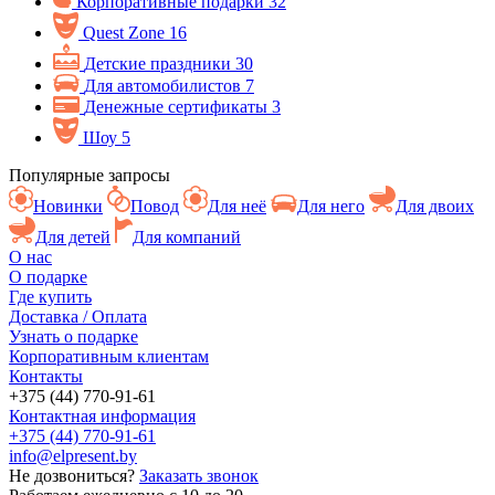
Корпоративные подарки
32
Quest Zone
16
Детские праздники
30
Для автомобилистов
7
Денежные сертификаты
3
Шоу
5
Популярные запросы
Новинки
Повод
Для неё
Для него
Для двоих
Для детей
Для компаний
О нас
О подарке
Где купить
Доставка / Оплата
Узнать о подарке
Корпоративным клиентам
Контакты
+375 (44) 770-91-61
Контактная информация
+375 (44) 770-91-61
info@elpresent.by
Не дозвониться?
Заказать звонок