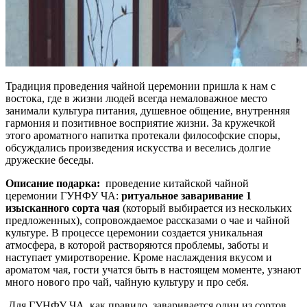
Традиция проведения чайной церемонии пришла к нам с
востока, где в жизни людей всегда немаловажное место
занимали культура питания, душевное общение, внутренняя
гармония и позитивное восприятие жизни. За кружечкой
этого ароматного напитка протекали философские споры,
обсуждались произведения искусства и веселись долгие
дружеские беседы.
Описание подарка:
проведение китайской чайной
церемонии ГУНФУ ЧА:
ритуальное заваривание 1
изысканного сорта чая
(который выбирается из нескольких
предложенных), сопровождаемое рассказами о чае и чайной
культуре. В процессе церемонии создается уникальная
атмосфера, в которой растворяются проблемы, заботы и
наступает умиротворение. Кроме наслаждения вкусом и
ароматом чая, гости учатся быть в настоящем моменте, узнают
много нового про чай, чайную культуру и про себя.
Для ГУНФУ ЧА, как правило, заваривается один из сортов