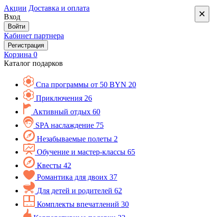
Акции
Доставка и оплата
×
Вход
Войти
Кабинет партнера
Регистрация
Корзина
0
Каталог подарков
Спа программы от 50 BYN
20
Приключения
26
Активный отдых
60
SPA наслаждение
75
Незабываемые полеты
2
Обучение и мастер-классы
65
Квесты
42
Романтика для двоих
37
Для детей и родителей
62
Комплекты впечатлений
30