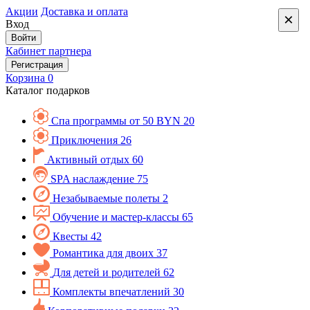
Акции
Доставка и оплата
×
Вход
Войти
Кабинет партнера
Регистрация
Корзина
0
Каталог подарков
Спа программы от 50 BYN
20
Приключения
26
Активный отдых
60
SPA наслаждение
75
Незабываемые полеты
2
Обучение и мастер-классы
65
Квесты
42
Романтика для двоих
37
Для детей и родителей
62
Комплекты впечатлений
30