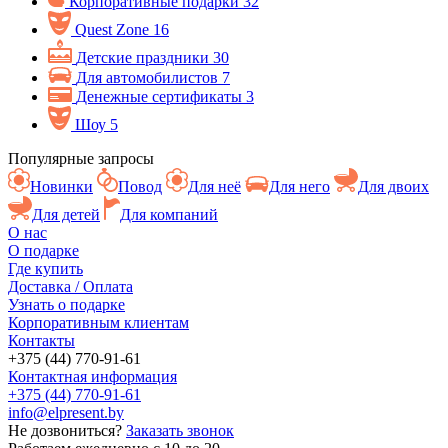
Корпоративные подарки
32
Quest Zone
16
Детские праздники
30
Для автомобилистов
7
Денежные сертификаты
3
Шоу
5
Популярные запросы
Новинки
Повод
Для неё
Для него
Для двоих
Для детей
Для компаний
О нас
О подарке
Где купить
Доставка / Оплата
Узнать о подарке
Корпоративным клиентам
Контакты
+375 (44) 770-91-61
Контактная информация
+375 (44) 770-91-61
info@elpresent.by
Не дозвониться?
Заказать звонок