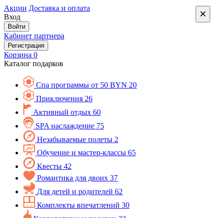
Акции
Доставка и оплата
×
Вход
Войти
Кабинет партнера
Регистрация
Корзина
0
Каталог подарков
Спа программы от 50 BYN
20
Приключения
26
Активный отдых
60
SPA наслаждение
75
Незабываемые полеты
2
Обучение и мастер-классы
65
Квесты
42
Романтика для двоих
37
Для детей и родителей
62
Комплекты впечатлений
30