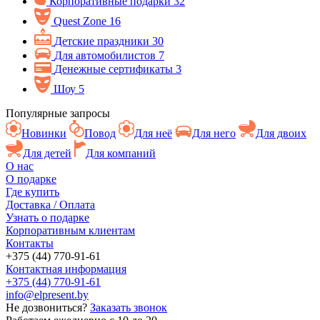
Корпоративные подарки
32
Quest Zone
16
Детские праздники
30
Для автомобилистов
7
Денежные сертификаты
3
Шоу
5
Популярные запросы
Новинки
Повод
Для неё
Для него
Для двоих
Для детей
Для компаний
О нас
О подарке
Где купить
Доставка / Оплата
Узнать о подарке
Корпоративным клиентам
Контакты
+375 (44) 770-91-61
Контактная информация
+375 (44) 770-91-61
info@elpresent.by
Не дозвониться?
Заказать звонок