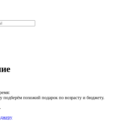
ние
ремя:
зу подберём похожий подарок по возрасту и бюджету.
.
еджеру