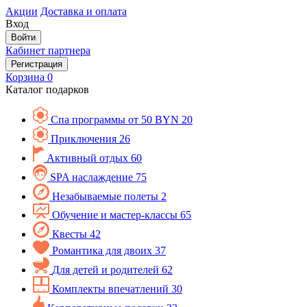
Акции
Доставка и оплата
Вход
Войти
Кабинет партнера
Регистрация
Корзина
0
Каталог подарков
Спа программы от 50 BYN
20
Приключения
26
Активный отдых
60
SPA наслаждение
75
Незабываемые полеты
2
Обучение и мастер-классы
65
Квесты
42
Романтика для двоих
37
Для детей и родителей
62
Комплекты впечатлений
30