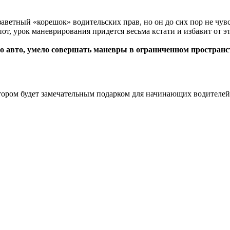
заветный «корешок» водительских прав, но он до сих пор не чувс
от, урок маневрирования придется весьма кстати и избавит от э
 авто, умело совершать маневры в ограниченном пространств
ором будет замечательным подарком для начинающих водителей