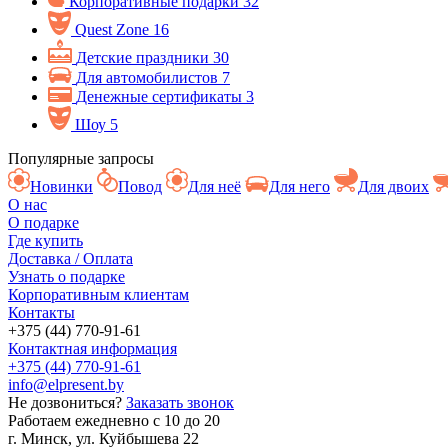
Корпоративные подарки
32
Quest Zone
16
Детские праздники
30
Для автомобилистов
7
Денежные сертификаты
3
Шоу
5
Популярные запросы
Новинки
Повод
Для неё
Для него
Для двоих
О нас
О подарке
Где купить
Доставка / Оплата
Узнать о подарке
Корпоративным клиентам
Контакты
+375 (44) 770-91-61
Контактная информация
+375 (44) 770-91-61
info@elpresent.by
Не дозвониться?
Заказать звонок
Работаем ежедневно c 10 до 20
г. Минск, ул. Куйбышева 22