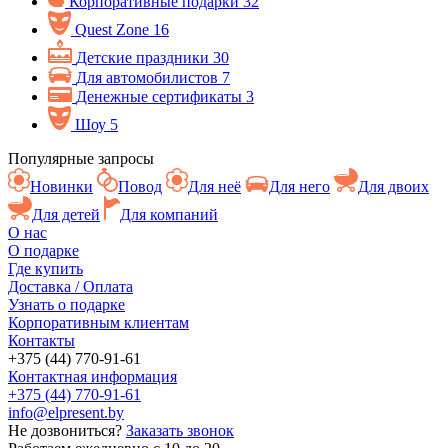
Корпоративные подарки
32
Quest Zone
16
Детские праздники
30
Для автомобилистов
7
Денежные сертификаты
3
Шоу
5
Популярные запросы
Новинки
Повод
Для неё
Для него
Для двоих
Для детей
Для компаний
О нас
О подарке
Где купить
Доставка / Оплата
Узнать о подарке
Корпоративным клиентам
Контакты
+375 (44) 770-91-61
Контактная информация
+375 (44) 770-91-61
info@elpresent.by
Не дозвониться?
Заказать звонок