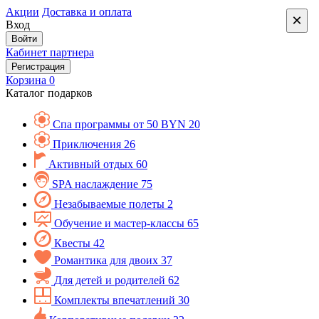
Акции
Доставка и оплата
×
Вход
Войти
Кабинет партнера
Регистрация
Корзина
0
Каталог подарков
Спа программы от 50 BYN
20
Приключения
26
Активный отдых
60
SPA наслаждение
75
Незабываемые полеты
2
Обучение и мастер-классы
65
Квесты
42
Романтика для двоих
37
Для детей и родителей
62
Комплекты впечатлений
30