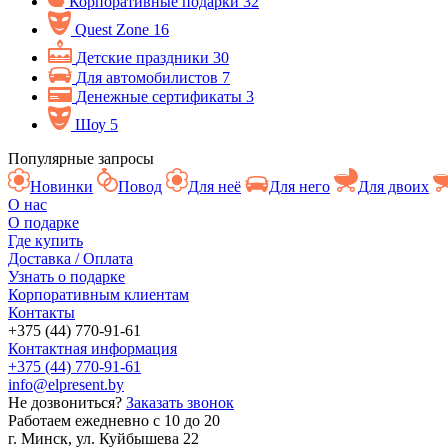
Корпоративные подарки
32
Quest Zone
16
Детские праздники
30
Для автомобилистов
7
Денежные сертификаты
3
Шоу
5
Популярные запросы
Новинки
Повод
Для неё
Для него
Для двоих
О нас
О подарке
Где купить
Доставка / Оплата
Узнать о подарке
Корпоративным клиентам
Контакты
+375 (44) 770-91-61
Контактная информация
+375 (44) 770-91-61
info@elpresent.by
Не дозвониться?
Заказать звонок
Работаем ежедневно c 10 до 20
г. Минск, ул. Куйбышева 22