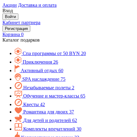
Акции
Доставка и оплата
Вход
Войти
Кабинет партнера
Регистрация
Корзина
0
Каталог подарков
Спа программы от 50 BYN
20
Приключения
26
Активный отдых
60
SPA наслаждение
75
Незабываемые полеты
2
Обучение и мастер-классы
65
Квесты
42
Романтика для двоих
37
Для детей и родителей
62
Комплекты впечатлений
30