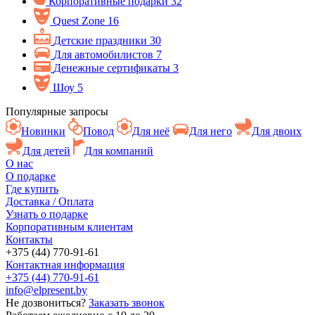
Корпоративные подарки
32
Quest Zone
16
Детские праздники
30
Для автомобилистов
7
Денежные сертификаты
3
Шоу
5
Популярные запросы
Новинки
Повод
Для неё
Для него
Для двоих
Для детей
Для компаний
О нас
О подарке
Где купить
Доставка / Оплата
Узнать о подарке
Корпоративным клиентам
Контакты
+375 (44) 770-91-61
Контактная информация
+375 (44) 770-91-61
info@elpresent.by
Не дозвониться?
Заказать звонок