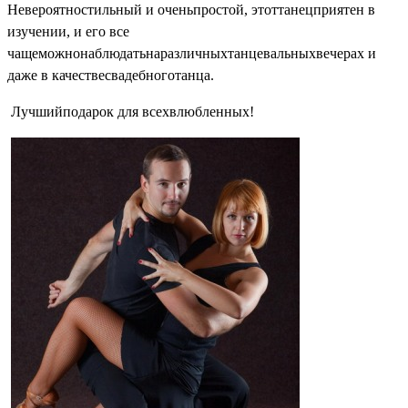
Невероятно
стильный
и
очень
простой
,
этот
танец
приятен
в
изучении
, и его все
чаще
можно
наблюдать
на
различных
танцевальных
вечерах
и
даже
в
качестве
свадебного
танца
.
Лучший
подарок
для
всех
влюбленных
!