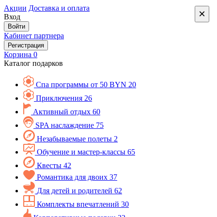
Акции
Доставка и оплата
×
Вход
Войти
Кабинет партнера
Регистрация
Корзина
0
Каталог подарков
Спа программы от 50 BYN
20
Приключения
26
Активный отдых
60
SPA наслаждение
75
Незабываемые полеты
2
Обучение и мастер-классы
65
Квесты
42
Романтика для двоих
37
Для детей и родителей
62
Комплекты впечатлений
30