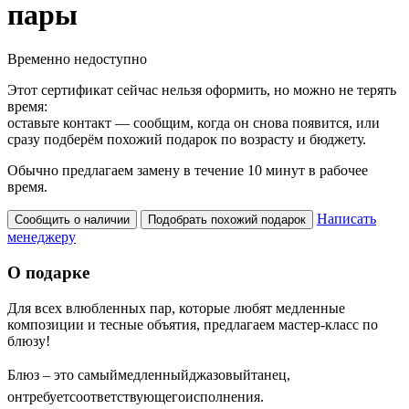
пары
Временно недоступно
Этот сертификат сейчас нельзя оформить, но можно не терять
время:
оставьте контакт — сообщим, когда он снова появится, или
сразу подберём похожий подарок по возрасту и бюджету.
Обычно предлагаем замену в течение 10 минут в рабочее
время.
Написать
Сообщить о наличии
Подобрать похожий подарок
менеджеру
О подарке
Для
всех
влюбленных
пар,
которые
любят
медленные
композиции
и
тесные
объятия
,
предлагаем
мастер-класс
по
блюзу
!
Блюз
– это
самый
медленный
джазовый
танец
,
он
требует
соответствующего
исполнения
.