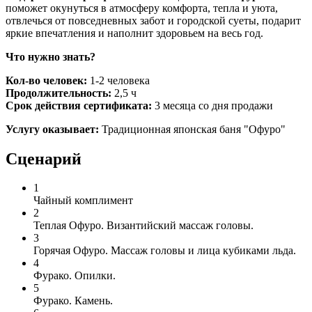
поможет окунуться в атмосферу комфорта, тепла и уюта,
отвлечься от повседневных забот и городской суеты, подарит
яркие впечатления и наполнит здоровьем на весь год.
Что нужно знать?
Кол-во человек:
1-2 человека
Продолжительность:
2,5 ч
Срок действия сертификата:
3 месяца со дня продажи
Услугу оказывает:
Традиционная японская б
аня "Офуро"
Сценарий
1
Чайный комплимент
2
Теплая Офуро. Византийский массаж головы.
3
Горячая Офуро. Массаж головы и лица кубиками льда.
4
Фурако. Опилки.
5
Фурако. Камень.