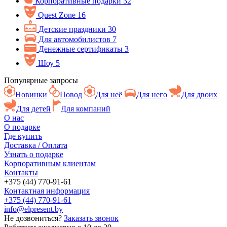
Корпоративные подарки
32
Quest Zone
16
Детские праздники
30
Для автомобилистов
7
Денежные сертификаты
3
Шоу
5
Популярные запросы
Новинки
Повод
Для неё
Для него
Для двоих
Для детей
Для компаний
О нас
О подарке
Где купить
Доставка / Оплата
Узнать о подарке
Корпоративным клиентам
Контакты
+375 (44) 770-91-61
Контактная информация
+375 (44) 770-91-61
info@elpresent.by
Не дозвониться?
Заказать звонок