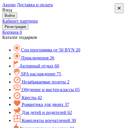
Акции
Доставка и оплата
×
Вход
Войти
Кабинет партнера
Регистрация
Корзина
0
Каталог подарков
Спа программы от 50 BYN
20
Приключения
26
Активный отдых
60
SPA наслаждение
75
Незабываемые полеты
2
Обучение и мастер-классы
65
Квесты
42
Романтика для двоих
37
Для детей и родителей
62
Комплекты впечатлений
30