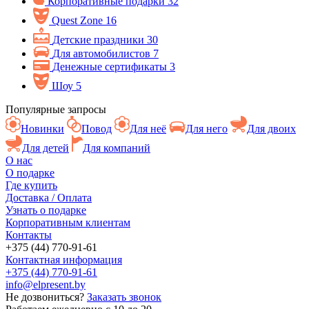
Корпоративные подарки
32
Quest Zone
16
Детские праздники
30
Для автомобилистов
7
Денежные сертификаты
3
Шоу
5
Популярные запросы
Новинки
Повод
Для неё
Для него
Для двоих
Для детей
Для компаний
О нас
О подарке
Где купить
Доставка / Оплата
Узнать о подарке
Корпоративным клиентам
Контакты
+375 (44) 770-91-61
Контактная информация
+375 (44) 770-91-61
info@elpresent.by
Не дозвониться?
Заказать звонок