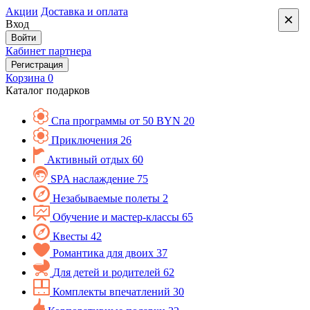
Акции
Доставка и оплата
×
Вход
Войти
Кабинет партнера
Регистрация
Корзина
0
Каталог подарков
Спа программы от 50 BYN
20
Приключения
26
Активный отдых
60
SPA наслаждение
75
Незабываемые полеты
2
Обучение и мастер-классы
65
Квесты
42
Романтика для двоих
37
Для детей и родителей
62
Комплекты впечатлений
30