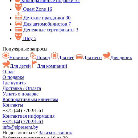
Корпоративные подарки
32
Quest Zone
16
Детские праздники
30
Для автомобилистов
7
Денежные сертификаты
3
Шоу
5
Популярные запросы
Новинки
Повод
Для неё
Для него
Для двоих
Для детей
Для компаний
О нас
О подарке
Где купить
Доставка / Оплата
Узнать о подарке
Корпоративным клиентам
Контакты
+375 (44) 770-91-61
Контактная информация
+375 (44) 770-91-61
info@elpresent.by
Не дозвониться?
Заказать звонок