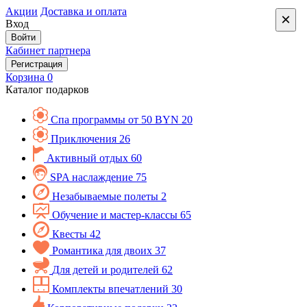
Акции
Доставка и оплата
×
Вход
Войти
Кабинет партнера
Регистрация
Корзина
0
Каталог подарков
Спа программы от 50 BYN
20
Приключения
26
Активный отдых
60
SPA наслаждение
75
Незабываемые полеты
2
Обучение и мастер-классы
65
Квесты
42
Романтика для двоих
37
Для детей и родителей
62
Комплекты впечатлений
30