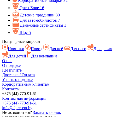
Корпоративные подарки
32
Quest Zone
16
Детские праздники
30
Для автомобилистов
7
Денежные сертификаты
3
Шоу
5
Популярные запросы
Новинки
Повод
Для неё
Для него
Для двоих
Для детей
Для компаний
О нас
О подарке
Где купить
Доставка / Оплата
Узнать о подарке
Корпоративным клиентам
Контакты
+375 (44) 770-91-61
Контактная информация
+375 (44) 770-91-61
info@elpresent.by
Не дозвониться?
Заказать звонок