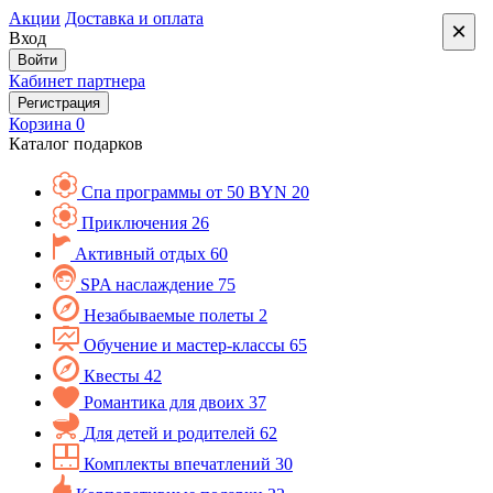
Акции
Доставка и оплата
×
Вход
Войти
Кабинет партнера
Регистрация
Корзина
0
Каталог подарков
Спа программы от 50 BYN
20
Приключения
26
Активный отдых
60
SPA наслаждение
75
Незабываемые полеты
2
Обучение и мастер-классы
65
Квесты
42
Романтика для двоих
37
Для детей и родителей
62
Комплекты впечатлений
30