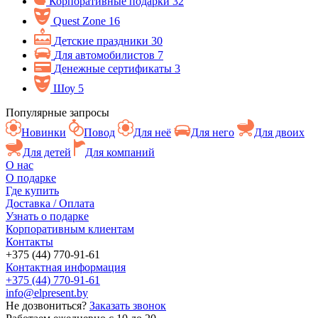
Корпоративные подарки
32
Quest Zone
16
Детские праздники
30
Для автомобилистов
7
Денежные сертификаты
3
Шоу
5
Популярные запросы
Новинки
Повод
Для неё
Для него
Для двоих
Для детей
Для компаний
О нас
О подарке
Где купить
Доставка / Оплата
Узнать о подарке
Корпоративным клиентам
Контакты
+375 (44) 770-91-61
Контактная информация
+375 (44) 770-91-61
info@elpresent.by
Не дозвониться?
Заказать звонок