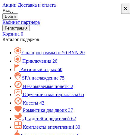
Акции
Доставка и оплата
×
Вход
Войти
Кабинет партнера
Регистрация
Корзина
0
Каталог подарков
Спа программы от 50 BYN
20
Приключения
26
Активный отдых
60
SPA наслаждение
75
Незабываемые полеты
2
Обучение и мастер-классы
65
Квесты
42
Романтика для двоих
37
Для детей и родителей
62
Комплекты впечатлений
30