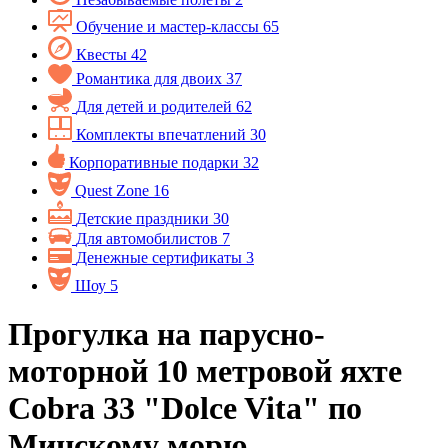
Обучение и мастер-классы
65
Квесты
42
Романтика для двоих
37
Для детей и родителей
62
Комплекты впечатлений
30
Корпоративные подарки
32
Quest Zone
16
Детские праздники
30
Для автомобилистов
7
Денежные сертификаты
3
Шоу
5
Прогулка на парусно-
моторной 10 метровой яхте
Cobra 33 "Dolce Vita" по
Минскому морю