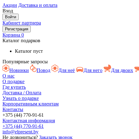
Акции
Доставка и оплата
Вход
Войти
Кабинет партнера
Регистрация
Корзина
0
Каталог подарков
Каталог пуст
Популярные запросы
Новинки
Повод
Для неё
Для него
Для двоих
О нас
О подарке
Где купить
Доставка / Оплата
Узнать о подарке
Корпоративным клиентам
Контакты
+375 (44) 770-91-61
Контактная информация
+375 (44) 770-91-61
info@elpresent.by
Не дозвониться?
Заказать звонок